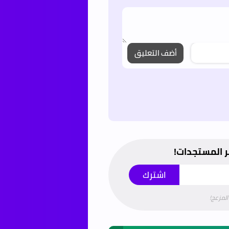
أضف التعليق
ر المستجدات!
المزعج!