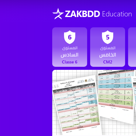
ZAKBDD
Education
6
5
المستوى
المستوى
الخامس
السادس
Classe 6
CM2