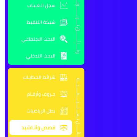
وثـــــائــــــــق تــــربــــــــويـــــــة
سجل الـغـيـاب
شبكة التنقيط
البحث الاجتماعي
البحث التدخلي
شرائط الحكايـات
وســـائــــــل تــعــــلـــيـــــمـــــيـــة
حـروف وأرقـام
بطل الرياضيات
قصص وأنـاشيد