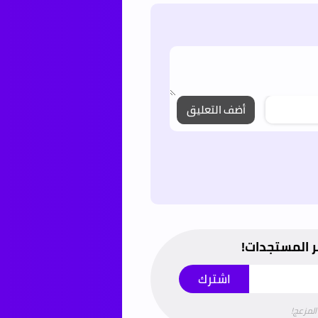
أضف التعليق
ر المستجدات!
المزعج!