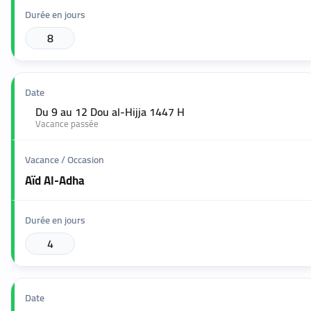
8
Du 9 au 12 Dou al-Hijja 1447 H
🟢
Vacance passée
Aïd Al-Adha
4