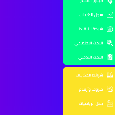
ميثاق القسم
سجل الـغـيـاب
شبكة التنقيط
البحث الاجتماعي
البحث التدخلي
شرائط الحكايـات
حـروف وأرقـام
بطل الرياضيات