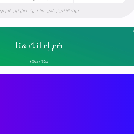
بريدك الإلكتروني آمن معنا، نحن لا نرسل البريد المزعج!