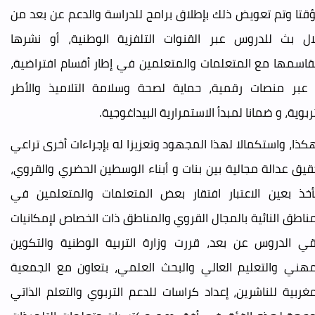
قتا وتم تعويض ذلك بإطلاق برامج للدراسة والدعم عن بعد من
ال بث للدروس عبر القنوات التلفزية الوطنية، أو نشرها
قاسمها مع المتعلمات والمتعلمين في إطار أقسام افتراضية،
 عبر منصات رقمية، حماية لصحة وسلامة التلاميذ والأطر
تربوية، و ضمانا لمبدأ الاستمرارية البيداغوجية.
كذا، واستكمالا لهذا المجهود وتعزيزا له بإجراءات أخرى تراعي
قيق عدالة مجالية بين بنات و أبناء الوسطين الحضري والقروي،
أخذ بعين الاعتبار افتقار بعض المتعلمات والمتعلمين في
مناطق النائية بالمجال القروي والمناطق ذات الخصاص لإمكانيات
قي الدروس عن بعد، قررت وزارة التربية الوطنية والتكوين
مهني والتعليم العالي والبحث العلمي، بتعاون مع الجمعية
مغربية للناشرين، إعداد كراسات للدعم التربوي والتعلم الذاتي