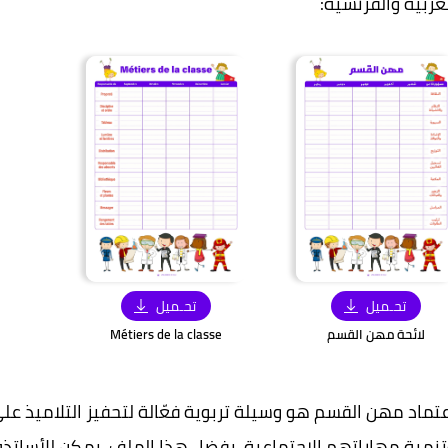
عربية والفرنسية:
تحـميل
تحـميل
لائحة مهن القسم
Métiers de la classe
عتماد مهن القسم هو وسيلة تربوية فعّالة لتحفيز التلاميذ ع
تنمية مهاراتهم الاجتماعية. بفضل هذا الملف، يمكن للأساتذة