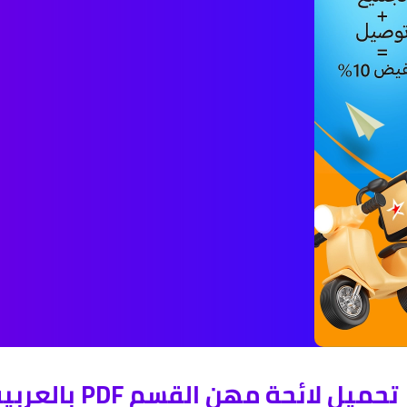
تحميل لائحة مهن القسم PDF بالعربية والفرنسية