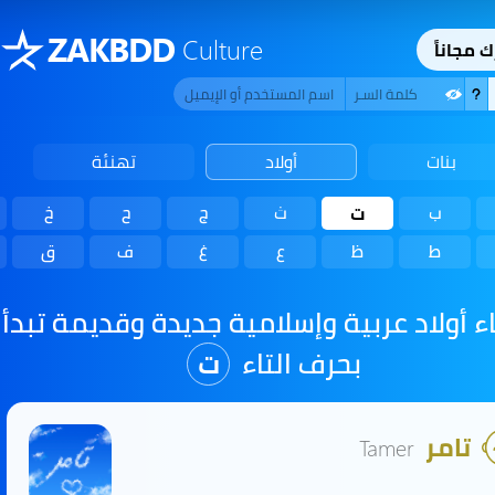
ZAKBDD
Culture
ك مجاناً
بنات
أولاد
تهنئة
ب
ت
ث
ج
ح
خ
ط
ظ
ع
غ
ف
ق
 أولاد عربية وإسلامية جديدة وقديمة تبدأ
بحرف التاء
ت
تامر
Tamer