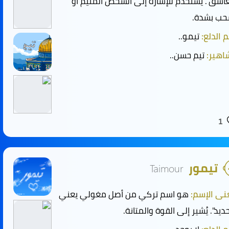
عاشق". يُستخدم للإشارة إلى الشخص المتيم أو
حب بشدة.
 الدلع:
تيمو..
هير:
تيم حسن..
1
تيمور
Taimour
ى الإسم:
هو اسم تركي من أصل مغولي يعني
حديد". يُشير إلى القوة والمتانة.