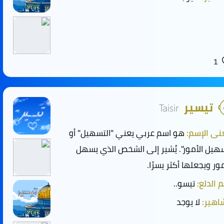
1
تيسير
Taisir
ى الإسم:
هو اسم عربي يعني "التسهيل" أو
هيل الأمور". يُشير إلى الشخص الذي يسهل
مور ويجعلها أكثر يسرًا.
 الدلع:
تيسو..
هير:
لا يوجد