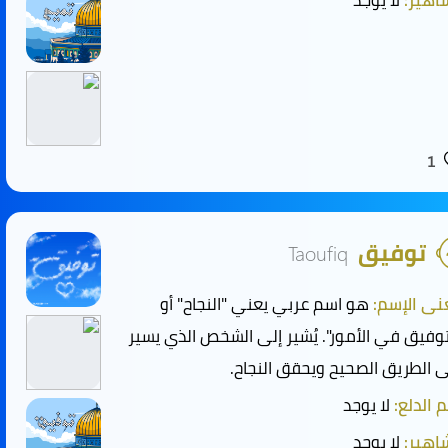
هير:
لا يوجد
1
توفيق
Taoufiq
ى الإسم:
هو اسم عربي يعني "النجاح" أو
توفيق في الأمور". يُشير إلى الشخص الذي يسير
 الطريق الصحيح ويحقق النجاح.
 الدلع:
لا يوجد
هير:
لا يوجد