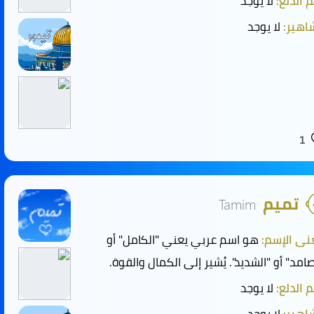
 الدلع:
لا يوجد
هير:
لا يوجد
1
تميم
Tamim
ى الإسم:
هو اسم عربي يعني "الكامل" أو
صامد" أو "الشديد". يُشير إلى الكمال والقوة.
 الدلع:
لا يوجد