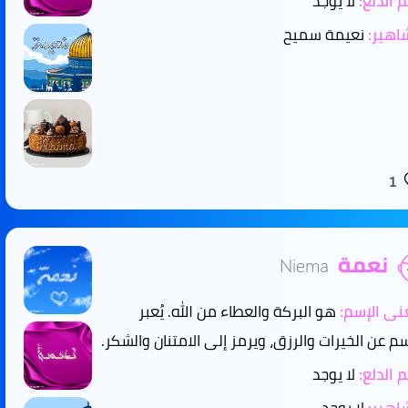
 الدلع:
لا يوجد
هير:
نعيمة سميح
1
نعمة
Niema
ى الإسم:
هو البركة والعطاء من الله. يُعبر
سم عن الخيرات والرزق، ويرمز إلى الامتنان والشكر.
 الدلع:
لا يوجد