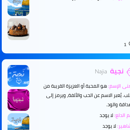
1
نجية
Najia
ى الإسم:
هو المحبة أو العزيزة القريبة من
لب. يُعبر الاسم عن الحب والألفة، ويرمز إلى
داقة والود.
 الدلع:
لا يوجد
هير:
لا يوجد