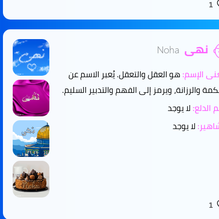
1
نهى
Noha
ى الإسم:
هو العقل والتعقل. يُعبر الاسم عن
كمة والرزانة، ويرمز إلى الفهم والتدبير السليم.
 الدلع:
لا يوجد
هير:
لا يوجد
1