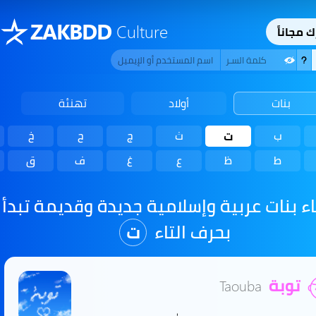
ZAKBDD
Culture
ك مجاناً
بنات
أولاد
تهنئة
ب
ت
ث
ج
ح
خ
ط
ظ
ع
غ
ف
ق
ء بنات عربية وإسلامية جديدة وقديمة تبدأ
بحرف التاء
ت
توبة
Taouba