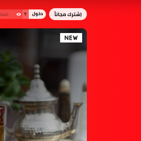
اِشترك مجاناً
دخول